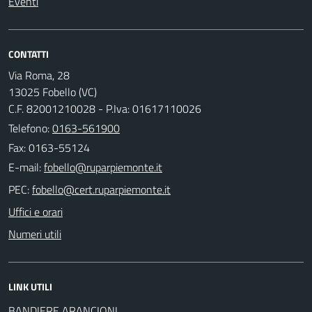
Eventi
CONTATTI
Via Roma, 28
13025 Fobello (VC)
C.F. 82001210028 - P.Iva: 01617110026
Telefono:
0163-561900
Fax: 0163-55124
E-mail:
PEC:
Uffici e orari
Numeri utili
LINK UTILI
BANDIERE ARANCIONI